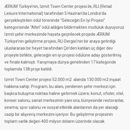
ÆRIUM Türkiye’nin, İzmit Town Center projesi ile, RLI (Retail
Leisure International) tarafından 5 Haziran’da Londra’da
gerçekleştirilen ödül töreninde “Geleceğin En İyi Projesi”
kategorisinde “Altın” ödül aldığını bildirmekten mutluluk duyuyoruz.
İzmit şehir merkezinde hayata geçirilecek projede ÆRIUM
Türkiye’nin geliştirme projesi, RLI Dergisi’nin bir araya getirdiği
uluslararası bir heyet tarafından Çin’den katılan üç diğer dev
projeyle birlikte, geleceğin en iyi projesi ödülüne aday gösterilmiş
ve finale kalmıştı. Yarışmaya dünya genelinden 17 kategoride
toplamda 138 proje katıldı.
İzmit Town Center projesi 52.000 m2 alanda 130.000 m2 inşaat
hakkına sahip. Program; bu alanı, yenilenen şehir merkezi için
başlıca buluşma noktası haline getirmek üzere; konut, ofisler, otel,
konser salonu, sanat merkezinin yanı sıra, bünyesinde restoranlar,
sinema, spor salonu ve sosyal etkinlik alanlarının da yer alacağı
cazip bir alışveriş merkezini içeriyor. Bu geliştirme projesinin
toplam varlık değeri 400 milyon doların üzerinde olacak.